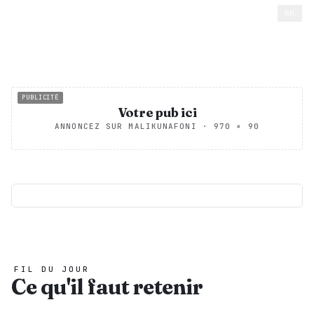
FR
BM
Malikunafoni
M
L'INFO DU MALI, CHAQUE JOUR
PUBLICITÉ
Votre pub ici
ANNONCEZ SUR MALIKUNAFONI
·
970 × 90
À LA UNE · À SUIVRE
FIL DU JOUR
Ce qu'il faut retenir