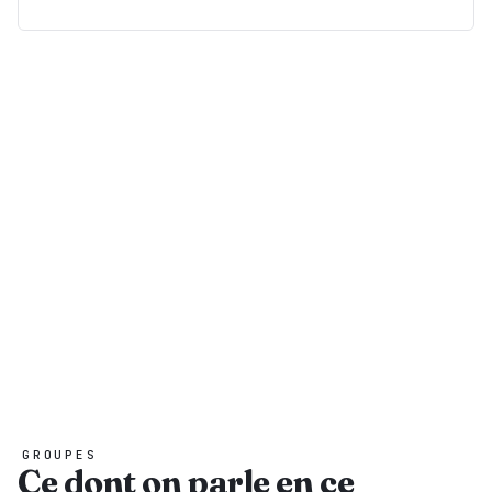
CHAÎNE YOUTUBE
Malikunafoni TV
Reportages, débats et journaux — diffusés depuis Bamako.
Voir toutes les vidéos
GROUPES
Ce dont on parle en ce